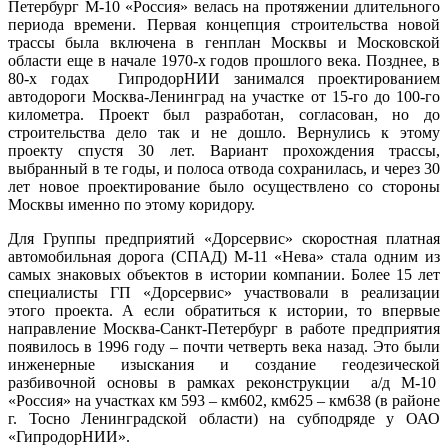
Петербург М-10 «Россия» велась на протяжении длительного
периода времени. Первая концепция строительства новой
трассы была включена в генплан Москвы и Московской
области еще в начале 1970-х годов прошлого века. Позднее, в
80-х годах ГипродорНИИ занимался проектированием
автодороги Москва-Ленинград на участке от 15-го до 100-го
километра. Проект был разработан, согласован, но до
строительства дело так и не дошло. Вернулись к этому
проекту спустя 30 лет. Вариант прохождения трассы,
выбранный в те годы, и полоса отвода сохранилась, и через 30
лет новое проектирование было осуществлено со стороны
Москвы именно по этому коридору.
Для Группы предприятий «Дорсервис» скоростная платная
автомобильная дорога (СПАД) М-11 «Нева» стала одним из
самых знаковых объектов в истории компании. Более 15 лет
специалисты ГП «Дорсервис» участвовали в реализации
этого проекта. А если обратиться к истории, то впервые
направление Москва-Санкт-Петербург в работе предприятия
появилось в 1996 году – почти четверть века назад. Это были
инженерные изыскания и создание геодезической
разбивочной основы в рамках реконструкции а/д М-10
«Россия» на участках км 593 – км602, км625 – км638 (в районе
г. Тосно Ленинградской области) на субподряде у ОАО
«ГипродорНИИ».