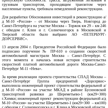
пропускную способность. Трасса, загруженная легковым и
грузовым транспортом, проходящим транзитом через
населенные пункты, требовала немедленной реконструкции.
Для разработки Обоснования инвестиций в реконструкцию а/
д М-10 «Россия» – от Москвы через Тверь, Новгород до
Санкт-Петербурга на участке Москва – Торжок км 29 – км 246
с обходом г. Клин и г. Солнечногорск в Московской и
Тверской области было выбрано АО «ПЕТЕРБУРГ-
ДОРСЕРВИС».
13 апреля 2004 г. Президентом Российской Федерации было
подписано поручение № ПР-610 о создании скоростной
автомобильной магистрали Москва – Санкт-Петербург. С
этого момента и началась новая история строительства
скоростной платной автомобильной дороги Москва-Санкт-
Петербург М-11 «Нева».
За время реализации проекта строительства СПАД Москва –
Санкт-Петербург Группа предприятий «Дорсервис»
выполнила инженерный проект строительства федеральной а/
д М-10 «Россия» на участке МКАД в районе Бусиновской
транспортной развязки до Шереметьево-1 (км29+300)
г.Химки; инженерный проект реконструкции федеральной а/д
М-10 «Россия» на участке Шереметьево-1 (км29+300 – км100)
с обходом г. Солнечногорска и г. Клина в Московской области.