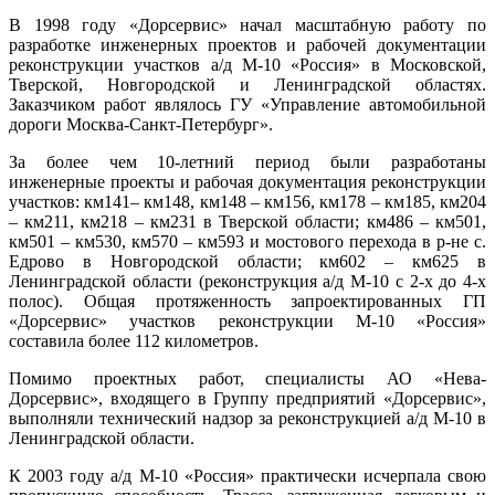
В 1998 году «Дорсервис» начал масштабную работу по
разработке инженерных проектов и рабочей документации
реконструкции участков а/д М-10 «Россия» в Московской,
Тверской, Новгородской и Ленинградской областях.
Заказчиком работ являлось ГУ «Управление автомобильной
дороги Москва-Санкт-Петербург».
За более чем 10-летний период были разработаны
инженерные проекты и рабочая документация реконструкции
участков: км141– км148, км148 – км156, км178 – км185, км204
– км211, км218 – км231 в Тверской области; км486 – км501,
км501 – км530, км570 – км593 и мостового перехода в р-не с.
Едрово в Новгородской области; км602 – км625 в
Ленинградской области (реконструкция а/д М-10 с 2-х до 4-х
полос). Общая протяженность запроектированных ГП
«Дорсервис» участков реконструкции М-10 «Россия»
составила более 112 километров.
Помимо проектных работ, специалисты АО «Нева-
Дорсервис», входящего в Группу предприятий «Дорсервис»,
выполняли технический надзор за реконструкцией а/д М-10 в
Ленинградской области.
К 2003 году а/д М-10 «Россия» практически исчерпала свою